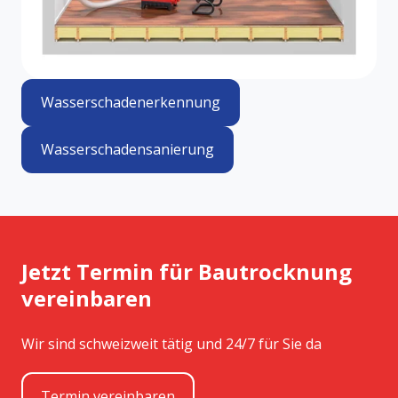
Wasserschadenerkennung
Wasserschadensanierung
Jetzt Termin für Bautrocknung
vereinbaren
Wir sind schweizweit tätig und 24/7 für Sie da
Termin vereinbaren