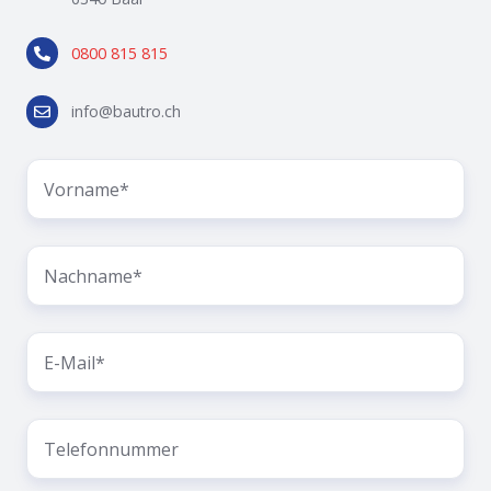
Bahnhof-
Park
0800
3
0800 815 815
815
6340
815
Baar
info@bautro.ch
info@bautro.ch