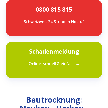
0800
0800 815 815
815
815
Schweizweit 24-Stunden Notruf
Schadenmeldung
Schadenmeldung
Online: schnell & einfach →
Bautrocknung: