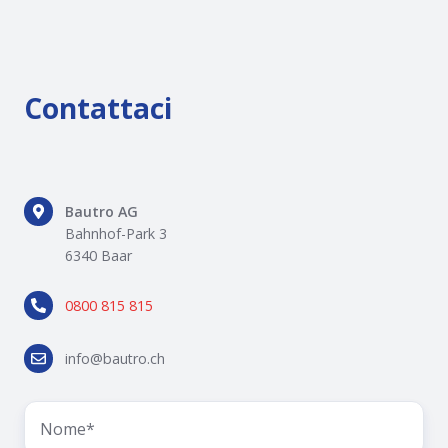
Contattaci
Bautro
Bautro AG
AG
Bahnhof-Park 3
Bahnhof-
6340 Baar
Park
0800
3
0800 815 815
815
6340
815
Baar
info@bautro.ch
info@bautro.ch