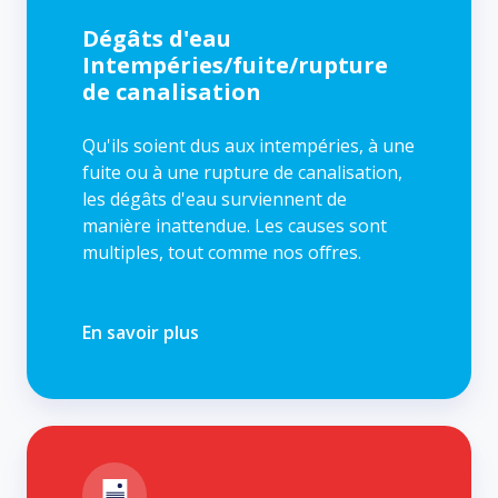
canalisation
Dégâts d'eau
Intempéries/fuite/rupture
de canalisation
Qu'ils soient dus aux intempéries, à une
fuite ou à une rupture de canalisation,
les dégâts d'eau surviennent de
manière inattendue. Les causes sont
multiples, tout comme nos offres.
En savoir plus
Dégâts
d'eau
Assainissement