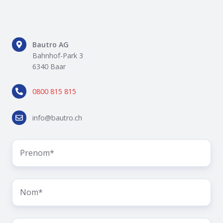
Bautro
Bautro AG
AG
Bahnhof-Park 3
Bahnhof-
6340 Baar
Park
0800
3
0800 815 815
815
6340
815
Baar
info@bautro.ch
info@bautro.ch