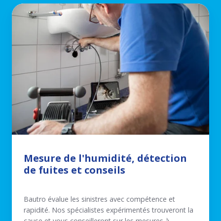
Mesure
de
l'humidité,
détection
de
fuites
et
conseils
Mesure de l'humidité, détection
de fuites et conseils
Bautro évalue les sinistres avec compétence et
rapidité. Nos spécialistes expérimentés trouveront la
cause et vous conseilleront sur les mesures à