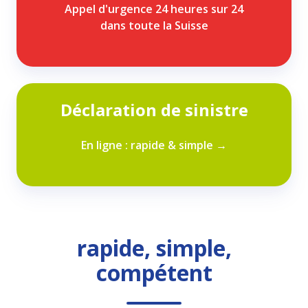
Appel d'urgence 24 heures sur 24
dans toute la Suisse
Déclaration
Déclaration de sinistre
de
sinistre
En ligne : rapide & simple →
rapide, simple,
compétent