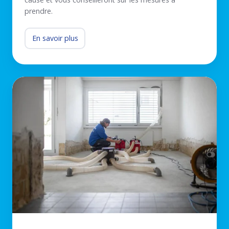
prendre.
En savoir plus
Séchage
individuel
des
isolants