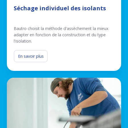
Séchage individuel des isolants
Bautro choisit la méthode d'assèchement la mieux
adapter en fonction de la construction et du type
l'isolation.
En savoir plus
Assèchement
de
bâtiments
Nouvelles
constructions
et
transformations